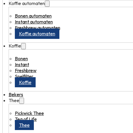
Koffie automaten
Bonen automaten
Instant automaten
Freshbrew automaten
Koffie automaten
Koffie
Bonen
Instant
Freshbrew
Snelfilter
Koffie
Bekers
Thee
Pickwick Thee
Tea of Life
Thee