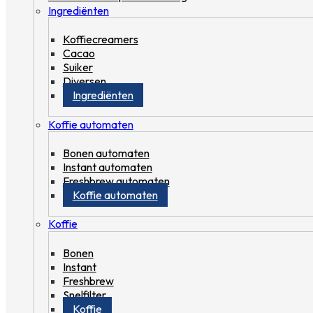
Ingrediënten
Koffiecreamers
Cacao
Suiker
Diversen
Ingrediënten
Koffie automaten
Bonen automaten
Instant automaten
Freshbrew automaten
Koffie automaten
Koffie
Bonen
Instant
Freshbrew
Snelfilter
Koffie