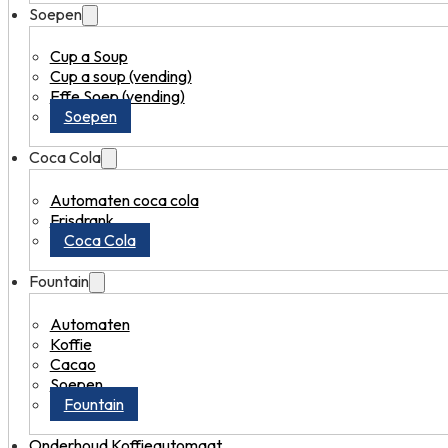
Soepen
Cup a Soup
Cup a soup (vending)
Effe Soep (vending)
Soepen
Coca Cola
Automaten coca cola
Frisdrank
Coca Cola
Fountain
Automaten
Koffie
Cacao
Soepen
Fountain
Onderhoud Koffieautomaat