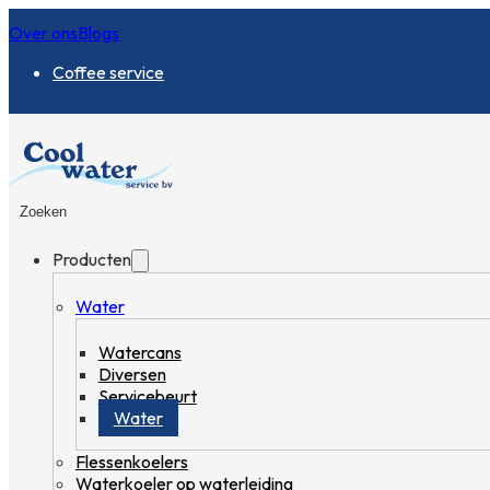
Over ons
Blogs
Coffee service
Zoeken
Producten
Water
Watercans
Diversen
Servicebeurt
Water
Flessenkoelers
Waterkoeler op waterleiding