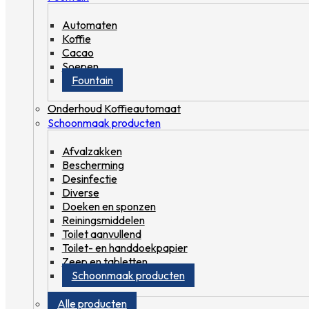
Automaten
Koffie
Cacao
Soepen
Fountain
Onderhoud Koffieautomaat
Schoonmaak producten
Afvalzakken
Bescherming
Desinfectie
Diverse
Doeken en sponzen
Reiningsmiddelen
Toilet aanvullend
Toilet- en handdoekpapier
Zeep en tabletten
Schoonmaak producten
Alle producten