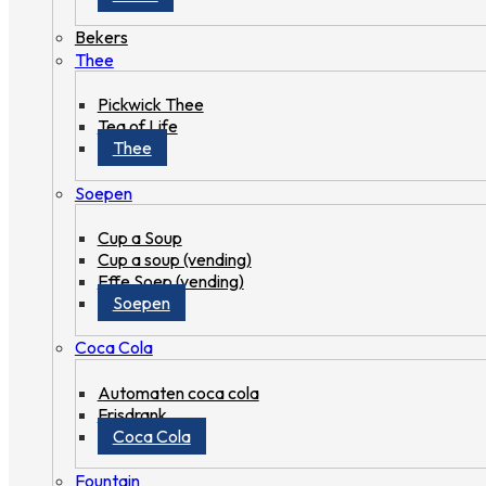
Bekers
Thee
Pickwick Thee
Tea of Life
Thee
Soepen
Cup a Soup
Cup a soup (vending)
Effe Soep (vending)
Soepen
Coca Cola
Automaten coca cola
Frisdrank
Coca Cola
Fountain