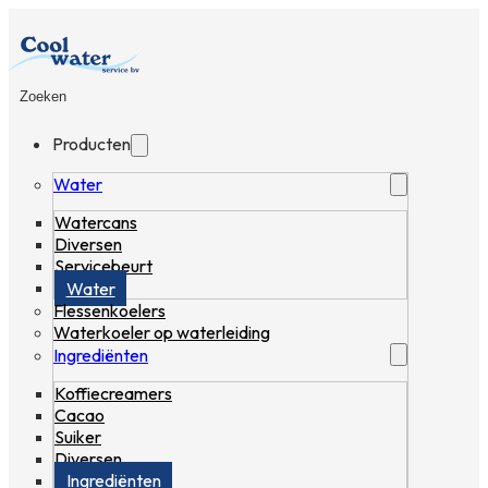
Zoeken
Producten
Water
Watercans
Diversen
Servicebeurt
Water
Flessenkoelers
Waterkoeler op waterleiding
Ingrediënten
Koffiecreamers
Cacao
Suiker
Diversen
Ingrediënten