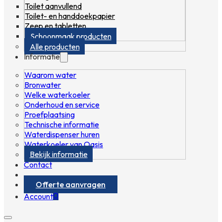
Toilet aanvullend
Toilet- en handdoekpapier
Zeep en tabletten
Schoonmaak producten
Alle producten
Informatie
Waarom water
Bronwater
Welke waterkoeler
Onderhoud en service
Proefplaatsing
Technische informatie
Waterdispenser huren
Waterkoeler van Oasis
Bekijk informatie
Contact
Offerte aanvragen
0
Account