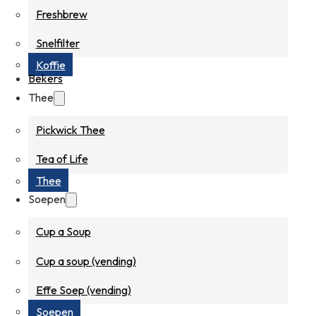
Freshbrew
Snelfilter
Koffie
Bekers
Thee
Pickwick Thee
Tea of Life
Thee
Soepen
Cup a Soup
Cup a soup (vending)
Effe Soep (vending)
Soepen