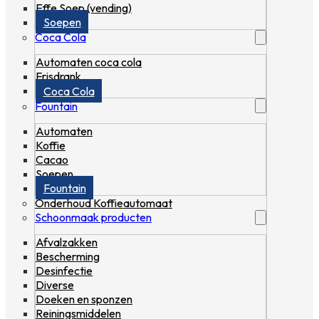
Effe Soep (vending)
Soepen
Coca Cola
Automaten coca cola
Frisdrank
Coca Cola
Fountain
Automaten
Koffie
Cacao
Soepen
Fountain
Onderhoud Koffieautomaat
Schoonmaak producten
Afvalzakken
Bescherming
Desinfectie
Diverse
Doeken en sponzen
Reiningsmiddelen