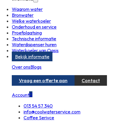
Waarom water
Bronwater
Welke waterkoeler
Onderhoud en service
Proefplaatsing
Technische informatie
Waterdispenser huren
Waterkoeler van Oasis
Bekijk informatie
Over ons
Blogs
Vraag een offerte aan
Contact
0
Account
013 54 57 340
info@coolwaterservice.com
Coffee Serivce