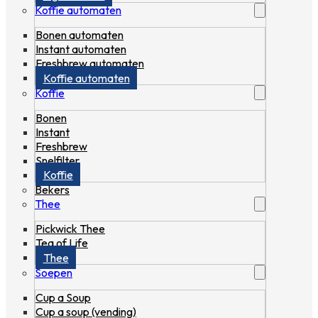
Koffie automaten
Bonen automaten
Instant automaten
Freshbrew automaten
Koffie automaten
Koffie
Bonen
Instant
Freshbrew
Snelfilter
Koffie
Bekers
Thee
Pickwick Thee
Tea of Life
Thee
Soepen
Cup a Soup
Cup a soup (vending)