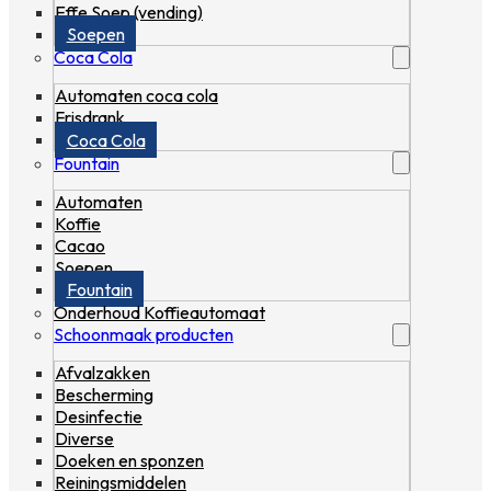
Effe Soep (vending)
Soepen
Coca Cola
Automaten coca cola
Frisdrank
Coca Cola
Fountain
Automaten
Koffie
Cacao
Soepen
Fountain
Onderhoud Koffieautomaat
Schoonmaak producten
Afvalzakken
Bescherming
Desinfectie
Diverse
Doeken en sponzen
Reiningsmiddelen