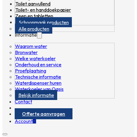
Toilet aanvullend
Toilet- en handdoekpapier
Zeep en tabletten
Schoonmaak producten
Alle producten
Informatie
Waarom water
Bronwater
Welke waterkoeler
Onderhoud en service
Proefplaatsing
Technische informatie
Waterdispenser huren
Waterkoeler van Oasis
Bekijk informatie
Contact
Offerte aanvragen
0
Account