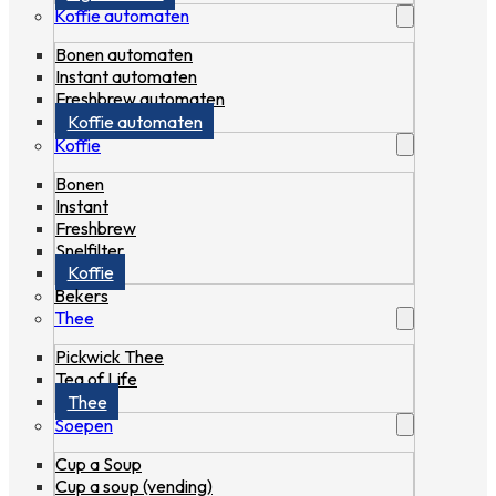
Koffie automaten
Bonen automaten
Instant automaten
Freshbrew automaten
Koffie automaten
Koffie
Bonen
Instant
Freshbrew
Snelfilter
Koffie
Bekers
Thee
Pickwick Thee
Tea of Life
Thee
Soepen
Cup a Soup
Cup a soup (vending)