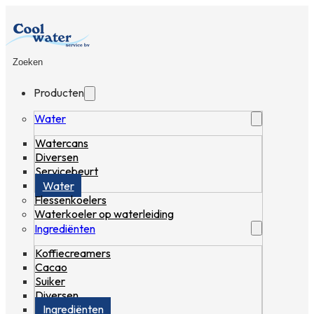
Zoeken
Producten
Water
Watercans
Diversen
Servicebeurt
Water
Flessenkoelers
Waterkoeler op waterleiding
Ingrediënten
Koffiecreamers
Cacao
Suiker
Diversen
Ingrediënten