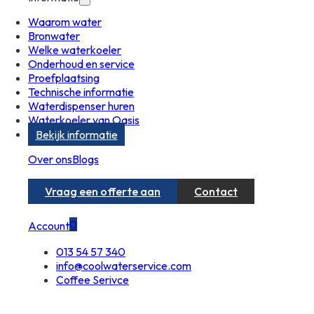
Waarom water
Bronwater
Welke waterkoeler
Onderhoud en service
Proefplaatsing
Technische informatie
Waterdispenser huren
Waterkoeler van Oasis
Bekijk informatie
Over ons
Blogs
Vraag een offerte aan
Contact
0
Account
013 54 57 340
info@coolwaterservice.com
Coffee Serivce