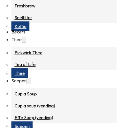
Freshbrew
Snelfilter
Koffie
Bekers
Thee
Pickwick Thee
Tea of Life
Thee
Soepen
Cup a Soup
Cup a soup (vending)
Effe Soep (vending)
Soepen