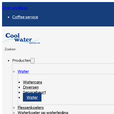
Over ons
Blogs
Coffee service
Zoeken
Producten
Water
Watercans
Diversen
Servicebeurt
Water
Flessenkoelers
Waterkoeler op waterleiding