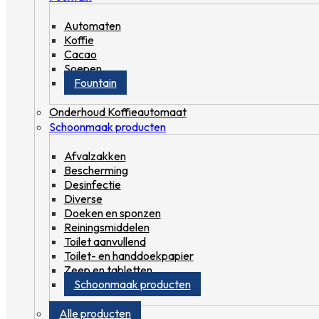
Automaten
Koffie
Cacao
Soepen
Fountain
Onderhoud Koffieautomaat
Schoonmaak producten
Afvalzakken
Bescherming
Desinfectie
Diverse
Doeken en sponzen
Reiningsmiddelen
Toilet aanvullend
Toilet- en handdoekpapier
Zeep en tabletten
Schoonmaak producten
Alle producten