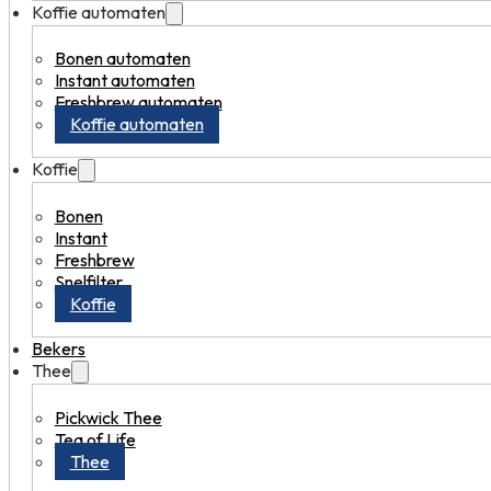
Koffie automaten
Bonen automaten
Instant automaten
Freshbrew automaten
Koffie automaten
Koffie
Bonen
Instant
Freshbrew
Snelfilter
Koffie
Bekers
Thee
Pickwick Thee
Tea of Life
Thee