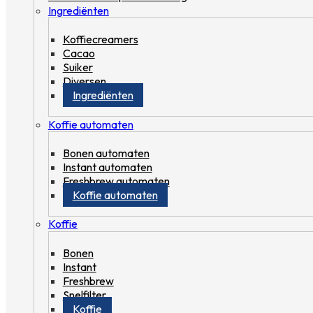
Ingrediënten
Koffiecreamers
Cacao
Suiker
Diversen
Ingrediënten
Koffie automaten
Bonen automaten
Instant automaten
Freshbrew automaten
Koffie automaten
Koffie
Bonen
Instant
Freshbrew
Snelfilter
Koffie