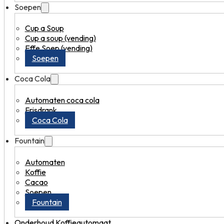
Soepen
Cup a Soup
Cup a soup (vending)
Effe Soep (vending)
Soepen
Coca Cola
Automaten coca cola
Frisdrank
Coca Cola
Fountain
Automaten
Koffie
Cacao
Soepen
Fountain
Onderhoud Koffieautomaat