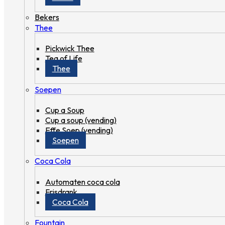
Bekers
Thee
Pickwick Thee
Tea of Life
Thee
Soepen
Cup a Soup
Cup a soup (vending)
Effe Soep (vending)
Soepen
Coca Cola
Automaten coca cola
Frisdrank
Coca Cola
Fountain