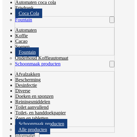
Automaten coca cola
Frisdrank
Coca Cola
Fountain
Automaten
Koffie
Cacao
Soepen
Fountain
Onderhoud Koffieautomaat
Schoonmaak producten
Afvalzakken
Bescherming
Desinfectie
Diverse
Doeken en sponzen
Reiningsmiddelen
Toilet aanvullend
Toilet- en handdoekpapier
Zeep en tabletten
Schoonmaak producten
Alle producten
Informatie