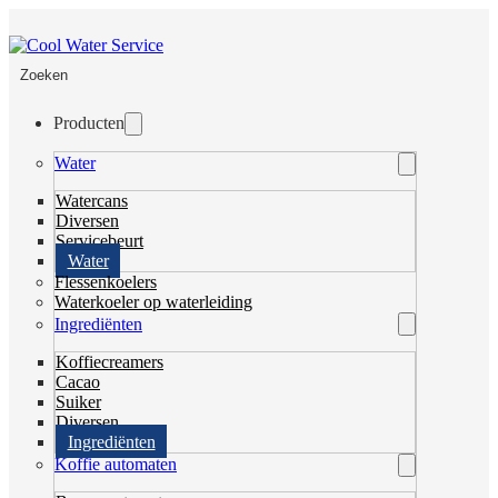
Zoeken
Producten
Water
Watercans
Diversen
Servicebeurt
Water
Flessenkoelers
Waterkoeler op waterleiding
Ingrediënten
Koffiecreamers
Cacao
Suiker
Diversen
Ingrediënten
Koffie automaten