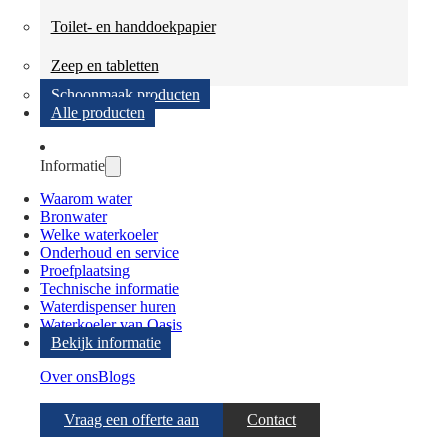
Toilet- en handdoekpapier
Zeep en tabletten
Schoonmaak producten
Alle producten
Informatie
Waarom water
Bronwater
Welke waterkoeler
Onderhoud en service
Proefplaatsing
Technische informatie
Waterdispenser huren
Waterkoeler van Oasis
Bekijk informatie
Over ons
Blogs
Vraag een offerte aan
Contact