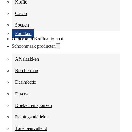
Koffie
Cacao
Soepen
Fountain
Onderhoud Koffieautomaat
Schoonmaak producten
Afvalzakken
Bescherming
Desinfectie
Diverse
Doeken en sponzen
Reiningsmiddelen
Toilet aanvullend