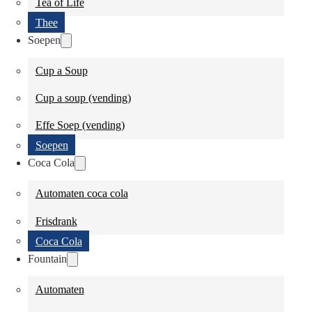
Tea of Life
Thee
Soepen
Cup a Soup
Cup a soup (vending)
Effe Soep (vending)
Soepen
Coca Cola
Automaten coca cola
Frisdrank
Coca Cola
Fountain
Automaten