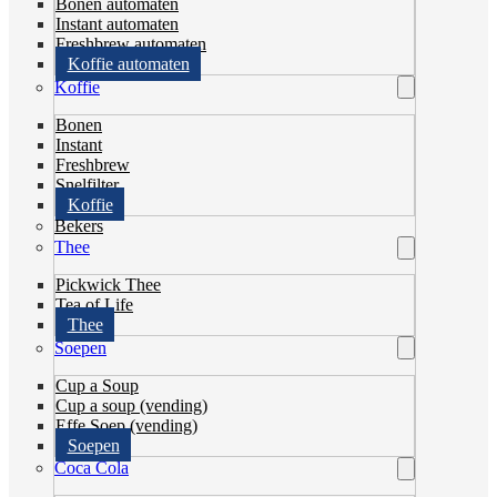
Bonen automaten
Instant automaten
Freshbrew automaten
Koffie automaten
Koffie
Bonen
Instant
Freshbrew
Snelfilter
Koffie
Bekers
Thee
Pickwick Thee
Tea of Life
Thee
Soepen
Cup a Soup
Cup a soup (vending)
Effe Soep (vending)
Soepen
Coca Cola