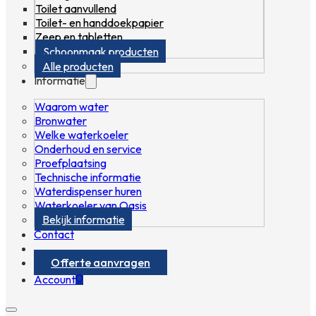
Toilet aanvullend
Toilet- en handdoekpapier
Zeep en tabletten
Schoonmaak producten
Alle producten
Informatie
Waarom water
Bronwater
Welke waterkoeler
Onderhoud en service
Proefplaatsing
Technische informatie
Waterdispenser huren
Waterkoeler van Oasis
Bekijk informatie
Contact
Offerte aanvragen
0
Account