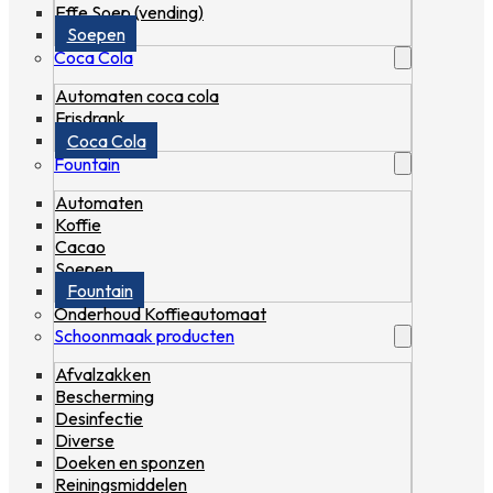
Effe Soep (vending)
Soepen
Coca Cola
Automaten coca cola
Frisdrank
Coca Cola
Fountain
Automaten
Koffie
Cacao
Soepen
Fountain
Onderhoud Koffieautomaat
Schoonmaak producten
Afvalzakken
Bescherming
Desinfectie
Diverse
Doeken en sponzen
Reiningsmiddelen