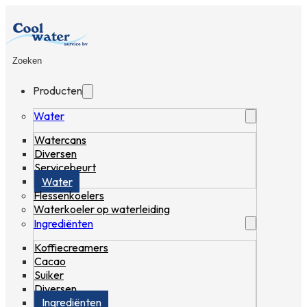
Zoeken
Producten
Water
Watercans
Diversen
Servicebeurt
Water
Flessenkoelers
Waterkoeler op waterleiding
Ingrediënten
Koffiecreamers
Cacao
Suiker
Diversen
Ingrediënten