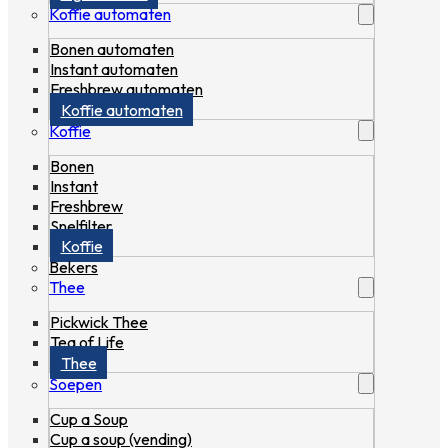
Koffie automaten
Bonen automaten
Instant automaten
Freshbrew automaten
Koffie automaten
Koffie
Bonen
Instant
Freshbrew
Snelfilter
Koffie
Bekers
Thee
Pickwick Thee
Tea of Life
Thee
Soepen
Cup a Soup
Cup a soup (vending)