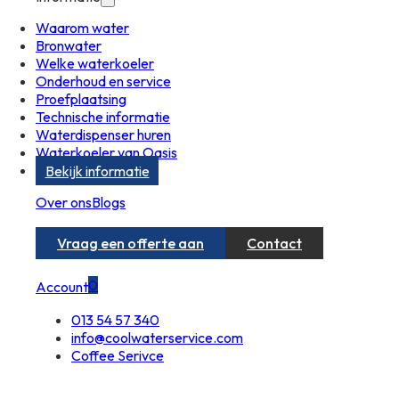
Waarom water
Bronwater
Welke waterkoeler
Onderhoud en service
Proefplaatsing
Technische informatie
Waterdispenser huren
Waterkoeler van Oasis
Bekijk informatie
Over ons
Blogs
Vraag een offerte aan
Contact
0
Account
013 54 57 340
info@coolwaterservice.com
Coffee Serivce