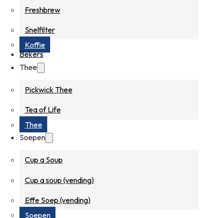
Freshbrew
Snelfilter
Koffie
Bekers
Thee
Pickwick Thee
Tea of Life
Thee
Soepen
Cup a Soup
Cup a soup (vending)
Effe Soep (vending)
Soepen