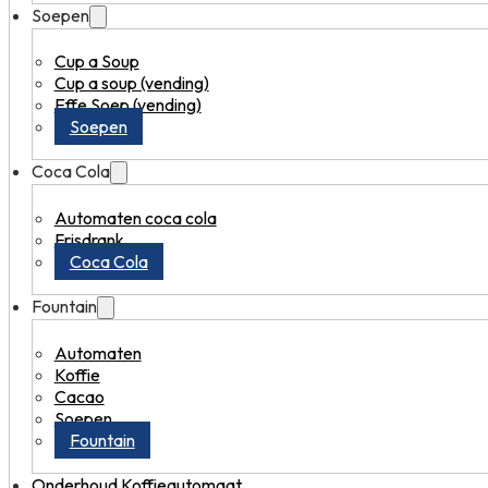
Soepen
Cup a Soup
Cup a soup (vending)
Effe Soep (vending)
Soepen
Coca Cola
Automaten coca cola
Frisdrank
Coca Cola
Fountain
Automaten
Koffie
Cacao
Soepen
Fountain
Onderhoud Koffieautomaat