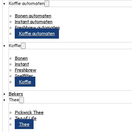
Koffie automaten
Bonen automaten
Instant automaten
Freshbrew automaten
Koffie automaten
Koffie
Bonen
Instant
Freshbrew
Snelfilter
Koffie
Bekers
Thee
Pickwick Thee
Tea of Life
Thee