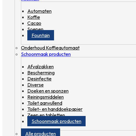
Automaten
Koffie
Cacao
Soepen
Fountain
Onderhoud Koffieautomaat
Schoonmaak producten
Afvalzakken
Bescherming
Desinfectie
Diverse
Doeken en sponzen
Reiningsmiddelen
Toilet aanvullend
Toilet- en handdoekpapier
Zeep en tabletten
Schoonmaak producten
Alle producten