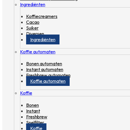
Ingrediënten
Koffiecreamers
Cacao
Suiker
Diversen
Ingrediënten
Koffie automaten
Bonen automaten
Instant automaten
Freshbrew automaten
Koffie automaten
Koffie
Bonen
Instant
Freshbrew
Snelfilter
Koffie