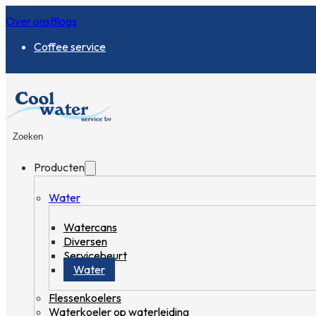
Over ons
Blogs
Coffee service
Zoeken
Producten
Water
Watercans
Diversen
Servicebeurt
Water
Flessenkoelers
Waterkoeler op waterleiding