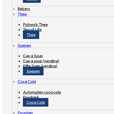
Bekers
Thee
Pickwick Thee
Tea of Life
Thee
Soepen
Cup a Soup
Cup a soup (vending)
Effe Soep (vending)
Soepen
Coca Cola
Automaten coca cola
Frisdrank
Coca Cola
Fountain