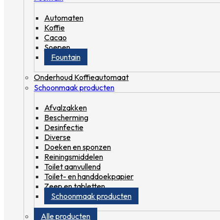
Automaten
Koffie
Cacao
Soepen
Fountain
Onderhoud Koffieautomaat
Schoonmaak producten
Afvalzakken
Bescherming
Desinfectie
Diverse
Doeken en sponzen
Reiningsmiddelen
Toilet aanvullend
Toilet- en handdoekpapier
Zeep en tabletten
Schoonmaak producten
Alle producten