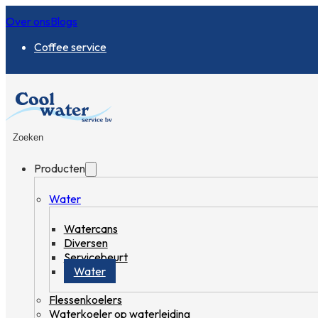
Over ons
Blogs
Coffee service
Zoeken
Producten
Water
Watercans
Diversen
Servicebeurt
Water
Flessenkoelers
Waterkoeler op waterleiding