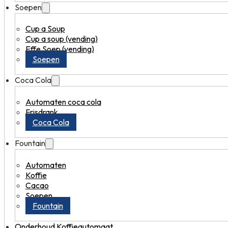
Soepen
Cup a Soup
Cup a soup (vending)
Effe Soep (vending)
Soepen
Coca Cola
Automaten coca cola
Frisdrank
Coca Cola
Fountain
Automaten
Koffie
Cacao
Soepen
Fountain
Onderhoud Koffieautomaat