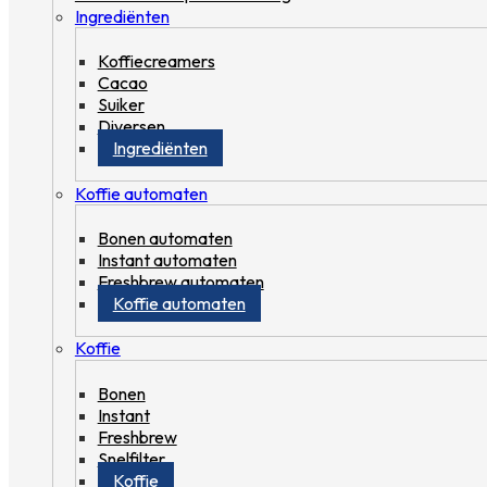
Ingrediënten
Koffiecreamers
Cacao
Suiker
Diversen
Ingrediënten
Koffie automaten
Bonen automaten
Instant automaten
Freshbrew automaten
Koffie automaten
Koffie
Bonen
Instant
Freshbrew
Snelfilter
Koffie