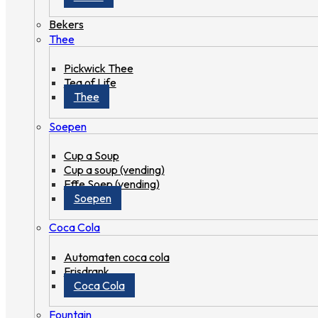
Bekers
Thee
Pickwick Thee
Tea of Life
Thee
Soepen
Cup a Soup
Cup a soup (vending)
Effe Soep (vending)
Soepen
Coca Cola
Automaten coca cola
Frisdrank
Coca Cola
Fountain