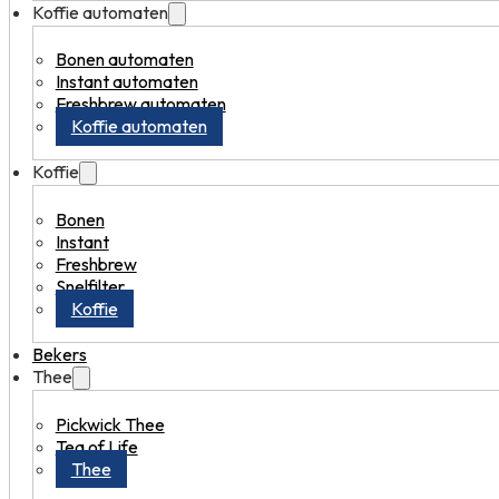
Koffie automaten
Bonen automaten
Instant automaten
Freshbrew automaten
Koffie automaten
Koffie
Bonen
Instant
Freshbrew
Snelfilter
Koffie
Bekers
Thee
Pickwick Thee
Tea of Life
Thee