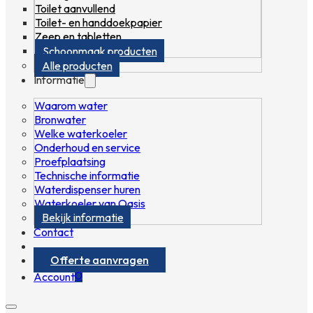
Toilet aanvullend
Toilet- en handdoekpapier
Zeep en tabletten
Schoonmaak producten
Alle producten
Informatie
Waarom water
Bronwater
Welke waterkoeler
Onderhoud en service
Proefplaatsing
Technische informatie
Waterdispenser huren
Waterkoeler van Oasis
Bekijk informatie
Contact
Offerte aanvragen
0
Account