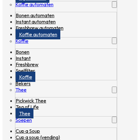
Koffie automaten
Bonen automaten
Instant automaten
Freshbrew automaten
Koffie automaten
Koffie
Bonen
Instant
Freshbrew
Snelfilter
Koffie
Bekers
Thee
Pickwick Thee
Tea of Life
Thee
Soepen
Cup a Soup
Cup a soup (vending)