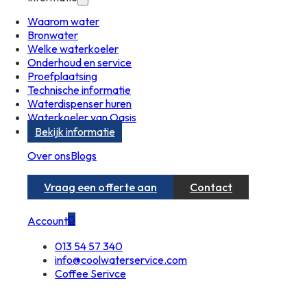
Waarom water
Bronwater
Welke waterkoeler
Onderhoud en service
Proefplaatsing
Technische informatie
Waterdispenser huren
Waterkoeler van Oasis
Bekijk informatie
Over ons
Blogs
Vraag een offerte aan
Contact
0
Account
013 54 57 340
info@coolwaterservice.com
Coffee Serivce