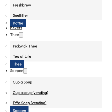
Freshbrew
Snelfilter
Koffie
Bekers
Thee
Pickwick Thee
Tea of Life
Thee
Soepen
Cup a Soup
Cup a soup (vending)
Effe Soep (vending)
Soepen