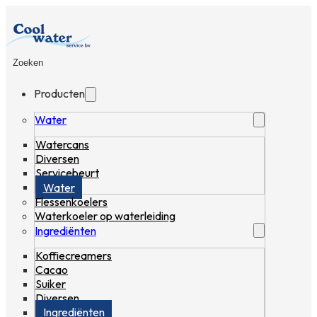
Zoeken
Producten
Water
Watercans
Diversen
Servicebeurt
Water
Flessenkoelers
Waterkoeler op waterleiding
Ingrediënten
Koffiecreamers
Cacao
Suiker
Diversen
Ingrediënten