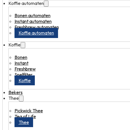
Koffie automaten
Bonen automaten
Instant automaten
Freshbrew automaten
Koffie automaten
Koffie
Bonen
Instant
Freshbrew
Snelfilter
Koffie
Bekers
Thee
Pickwick Thee
Tea of Life
Thee