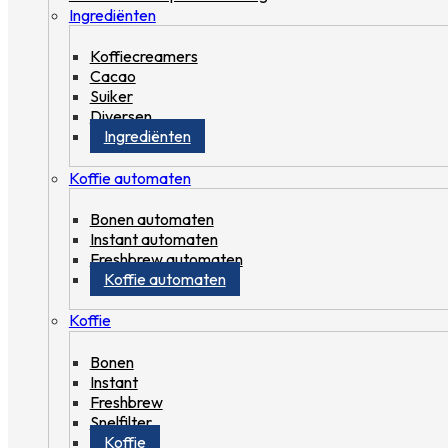
Ingrediënten
Koffiecreamers
Cacao
Suiker
Diversen
Ingrediënten
Koffie automaten
Bonen automaten
Instant automaten
Freshbrew automaten
Koffie automaten
Koffie
Bonen
Instant
Freshbrew
Snelfilter
Koffie