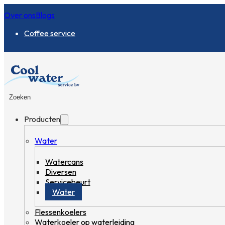
Over ons
Blogs
Coffee service
Zoeken
Producten
Water
Watercans
Diversen
Servicebeurt
Water
Flessenkoelers
Waterkoeler op waterleiding