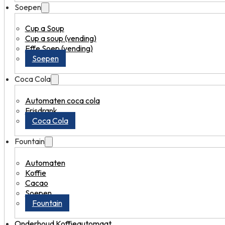
Soepen
Cup a Soup
Cup a soup (vending)
Effe Soep (vending)
Soepen
Coca Cola
Automaten coca cola
Frisdrank
Coca Cola
Fountain
Automaten
Koffie
Cacao
Soepen
Fountain
Onderhoud Koffieautomaat