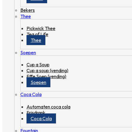
Bekers
Thee
Pickwick Thee
Tea of Life
Thee
Soepen
Cup a Soup
Cup a soup (vending)
Effe Soep (vending)
Soepen
Coca Cola
Automaten coca cola
Frisdrank
Coca Cola
Fountain