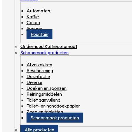
Automaten
Koffie
Cacao
Soepen
Fountain
Onderhoud Koffieautomaat
Schoonmaak producten
Afvalzakken
Bescherming
Desinfectie
Diverse
Doeken en sponzen
Reiningsmiddelen
Toilet aanvullend
Toilet- en handdoekpapier
Zeep en tabletten
Schoonmaak producten
Alle producten