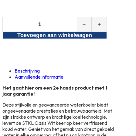
STKL
Oasis
Toevoegen aan winkelwagen
Wit
2e
hands
aantal
Beschrijving
Aanvullende informatie
Het gaat hier om een 2e hands product met 1
jaar garantie!
Deze stijlvolle en geavanceerde waterkoeler biedt
ongeëvenaarde prestaties en betrouwbaarheid. Met
zijn strakke ontwerp en krachtige koeltechnologie,
levert de STKL Oasis Wit keer op keer verfrissend
koud water. Geniet van het gemak van direct gekoeld
water in elke omgeving, of het nu op kantoor, in de