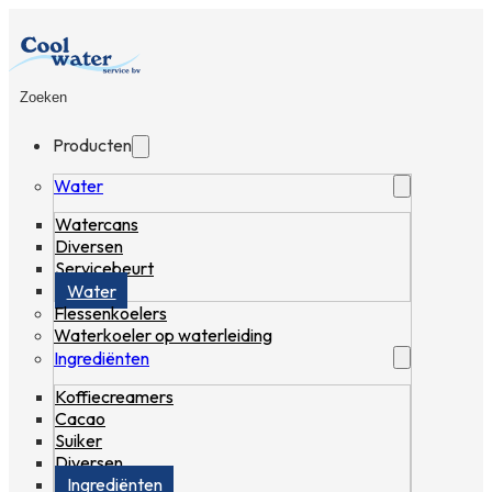
Zoeken
Producten
Water
Watercans
Diversen
Servicebeurt
Water
Flessenkoelers
Waterkoeler op waterleiding
Ingrediënten
Koffiecreamers
Cacao
Suiker
Diversen
Ingrediënten