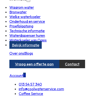
Waarom water
Bronwater
Welke waterkoeler
Onderhoud en service
Proefplaatsing
Technische informatie
Waterdispenser huren
Waterkoeler van Oasis
Bekijk informatie
Over ons
Blogs
Vraag een offerte aan
Contact
0
Account
013 54 57 340
info@coolwaterservice.com
Coffee Serivce