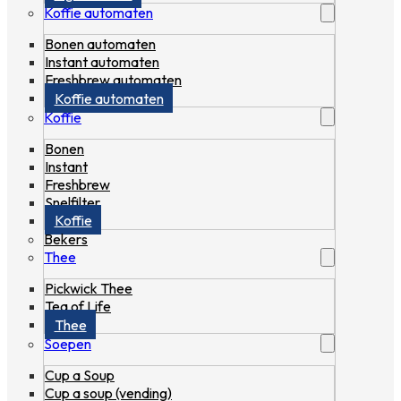
Koffie automaten
Bonen automaten
Instant automaten
Freshbrew automaten
Koffie automaten
Koffie
Bonen
Instant
Freshbrew
Snelfilter
Koffie
Bekers
Thee
Pickwick Thee
Tea of Life
Thee
Soepen
Cup a Soup
Cup a soup (vending)