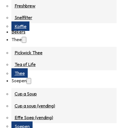
Freshbrew
Snelfilter
Koffie
Bekers
Thee
Pickwick Thee
Tea of Life
Thee
Soepen
Cup a Soup
Cup a soup (vending)
Effe Soep (vending)
Soepen