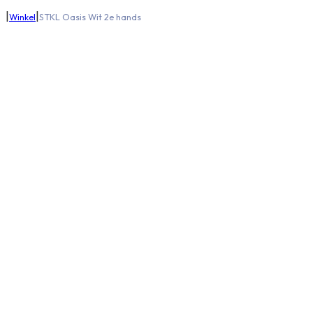
|
|
Winkel
STKL Oasis Wit 2e hands