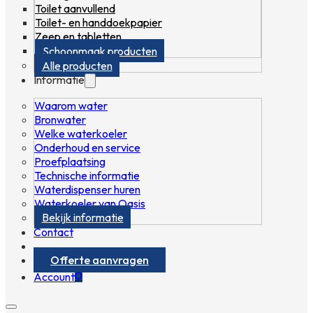
Toilet aanvullend
Toilet- en handdoekpapier
Zeep en tabletten
Schoonmaak producten
Alle producten
Informatie
Waarom water
Bronwater
Welke waterkoeler
Onderhoud en service
Proefplaatsing
Technische informatie
Waterdispenser huren
Waterkoeler van Oasis
Bekijk informatie
Contact
Offerte aanvragen
0
Account