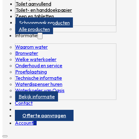
Toilet aanvullend
Toilet- en handdoekpapier
Zeep en tabletten
Schoonmaak producten
Alle producten
Informatie
Waarom water
Bronwater
Welke waterkoeler
Onderhoud en service
Proefplaatsing
Technische informatie
Waterdispenser huren
Waterkoeler van Oasis
Bekijk informatie
Contact
Offerte aanvragen
0
Account