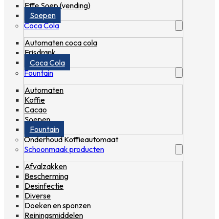
Effe Soep (vending)
Soepen
Coca Cola
Automaten coca cola
Frisdrank
Coca Cola
Fountain
Automaten
Koffie
Cacao
Soepen
Fountain
Onderhoud Koffieautomaat
Schoonmaak producten
Afvalzakken
Bescherming
Desinfectie
Diverse
Doeken en sponzen
Reiningsmiddelen