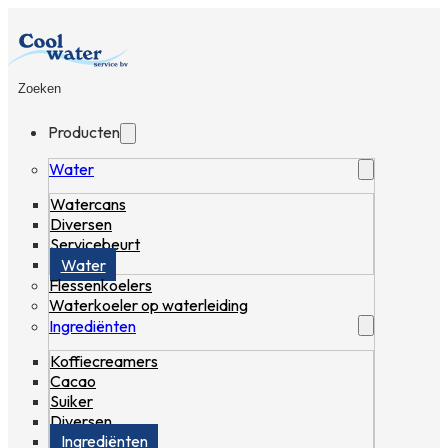
Zoeken
Producten
Water
Watercans
Diversen
Servicebeurt
Water
Flessenkoelers
Waterkoeler op waterleiding
Ingrediënten
Koffiecreamers
Cacao
Suiker
Diversen
Ingrediënten