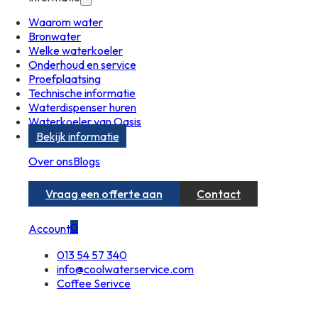
Waarom water
Bronwater
Welke waterkoeler
Onderhoud en service
Proefplaatsing
Technische informatie
Waterdispenser huren
Waterkoeler van Oasis
Bekijk informatie
Over ons
Blogs
Vraag een offerte aan
Contact
0
Account
013 54 57 340
info@coolwaterservice.com
Coffee Serivce