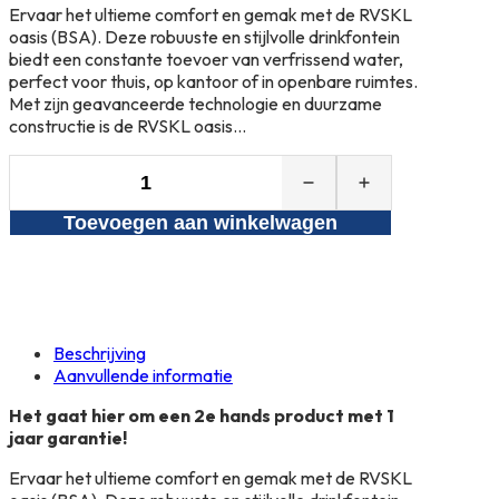
Ervaar het ultieme comfort en gemak met de RVSKL
oasis (BSA). Deze robuuste en stijlvolle drinkfontein
biedt een constante toevoer van verfrissend water,
perfect voor thuis, op kantoor of in openbare ruimtes.
Met zijn geavanceerde technologie en duurzame
constructie is de RVSKL oasis…
RVSKL
Oasis
Toevoegen aan winkelwagen
(BSA)
2e
hands
aantal
Beschrijving
Aanvullende informatie
Het gaat hier om een 2e hands product met 1
jaar garantie!
Ervaar het ultieme comfort en gemak met de RVSKL