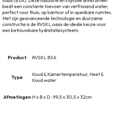
oasis (BSA). Deze robuuste en stijlvolle drinkfontein
biedt een constante toevoer van verfrissend water,
perfect voor thuis, op kantoor of in openbare ruimtes.
Met zijn geavanceerde technologie en duurzame
constructie is de RVSKL oasis de ideale keuze voor
een betrouwbare hydratatiesysteem.
Product
RVSKL BSA
Koud & Kamertemperatuur, Heet &
Type
Koud water
Afmetingen
H x B x D : 99,5 x 30,5 x 32cm