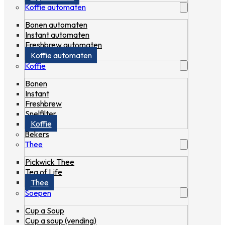
Koffie automaten
Bonen automaten
Instant automaten
Freshbrew automaten
Koffie automaten
Koffie
Bonen
Instant
Freshbrew
Snelfilter
Koffie
Bekers
Thee
Pickwick Thee
Tea of Life
Thee
Soepen
Cup a Soup
Cup a soup (vending)