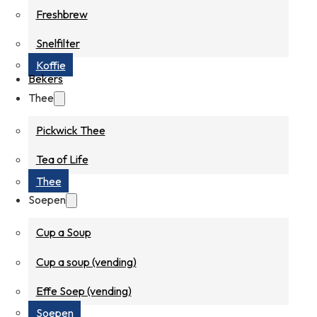
Freshbrew
Snelfilter
Koffie
Bekers
Thee
Pickwick Thee
Tea of Life
Thee
Soepen
Cup a Soup
Cup a soup (vending)
Effe Soep (vending)
Soepen