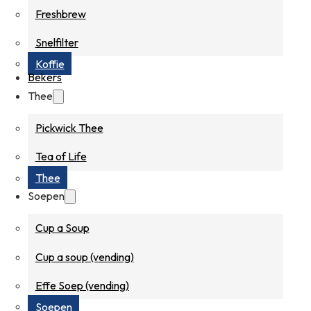
Freshbrew
Snelfilter
Koffie
Bekers
Thee
Pickwick Thee
Tea of Life
Thee
Soepen
Cup a Soup
Cup a soup (vending)
Effe Soep (vending)
Soepen