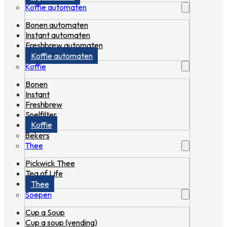
Koffie automaten
Bonen automaten
Instant automaten
Freshbrew automaten
Koffie automaten
Koffie
Bonen
Instant
Freshbrew
Snelfilter
Koffie
Bekers
Thee
Pickwick Thee
Tea of Life
Thee
Soepen
Cup a Soup
Cup a soup (vending)