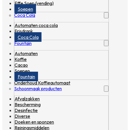
Effe Soep (vending)
Soepen
Coca Cola
Automaten coca cola
Frisdrank
Coca Cola
Fountain
Automaten
Koffie
Cacao
Soepen
Fountain
Onderhoud Koffieautomaat
Schoonmaak producten
Afvalzakken
Bescherming
Desinfectie
Diverse
Doeken en sponzen
Reiningsmiddelen