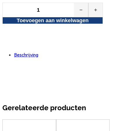
CWS
Classic
Toevoegen aan winkelwagen
Bonen
à
1.000
gram
aantal
Beschrijving
Gerelateerde producten