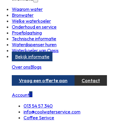
Waarom water
Bronwater
Welke waterkoeler
Onderhoud en service
Proefplaatsing
Technische informatie
Waterdispenser huren
Waterkoeler van Oasis
Bekijk informatie
Over ons
Blogs
Vraag een offerte aan
Contact
0
Account
013 54 57 340
info@coolwaterservice.com
Coffee Serivce