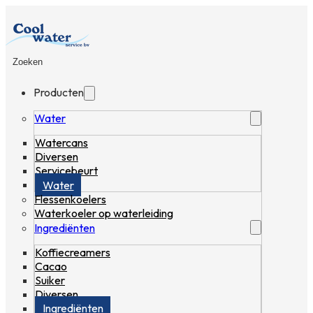
Zoeken
Producten
Water
Watercans
Diversen
Servicebeurt
Water
Flessenkoelers
Waterkoeler op waterleiding
Ingrediënten
Koffiecreamers
Cacao
Suiker
Diversen
Ingrediënten