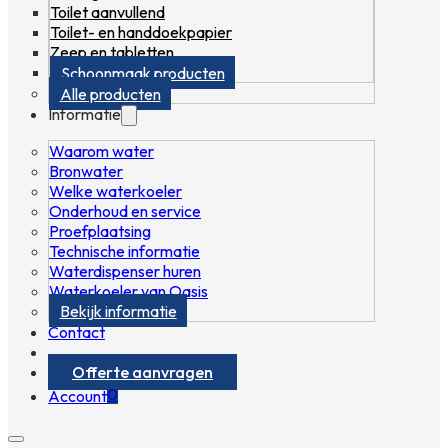
Toilet aanvullend
Toilet- en handdoekpapier
Zeep en tabletten
Schoonmaak producten
Alle producten
Informatie
Waarom water
Bronwater
Welke waterkoeler
Onderhoud en service
Proefplaatsing
Technische informatie
Waterdispenser huren
Waterkoeler van Oasis
Bekijk informatie
Contact
Offerte aanvragen
0
Account