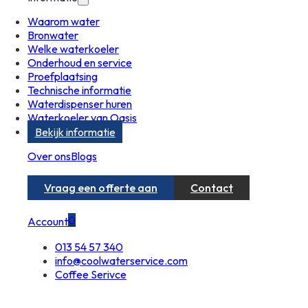
Waarom water
Bronwater
Welke waterkoeler
Onderhoud en service
Proefplaatsing
Technische informatie
Waterdispenser huren
Waterkoeler van Oasis
Bekijk informatie
Over ons
Blogs
Vraag een offerte aan
Contact
0
Account
013 54 57 340
info@coolwaterservice.com
Coffee Serivce