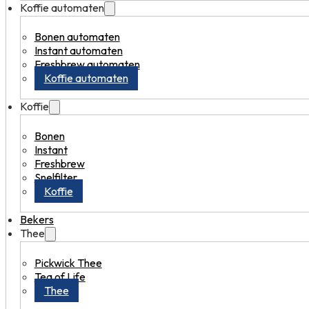
Koffie automaten
Bonen automaten
Instant automaten
Freshbrew automaten
Koffie automaten
Koffie
Bonen
Instant
Freshbrew
Snelfilter
Koffie
Bekers
Thee
Pickwick Thee
Tea of Life
Thee