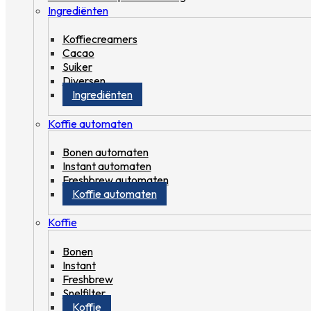
Ingrediënten
Koffiecreamers
Cacao
Suiker
Diversen
Ingrediënten
Koffie automaten
Bonen automaten
Instant automaten
Freshbrew automaten
Koffie automaten
Koffie
Bonen
Instant
Freshbrew
Snelfilter
Koffie