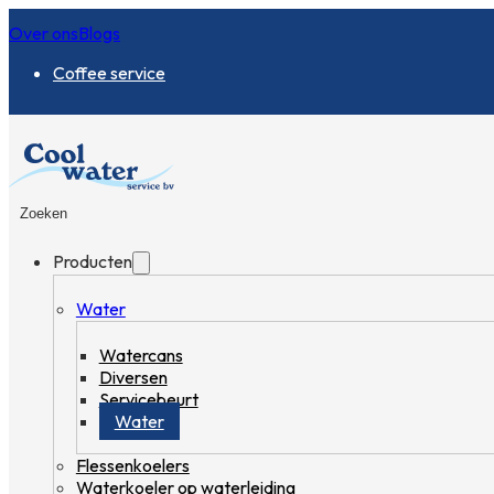
Over ons
Blogs
Coffee service
Zoeken
Producten
Water
Watercans
Diversen
Servicebeurt
Water
Flessenkoelers
Waterkoeler op waterleiding