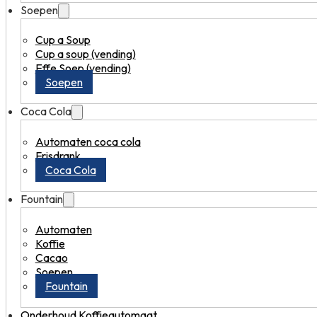
Soepen
Cup a Soup
Cup a soup (vending)
Effe Soep (vending)
Soepen
Coca Cola
Automaten coca cola
Frisdrank
Coca Cola
Fountain
Automaten
Koffie
Cacao
Soepen
Fountain
Onderhoud Koffieautomaat