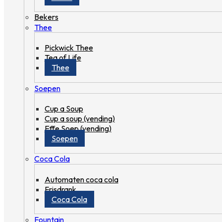
Bekers
Thee
Pickwick Thee
Tea of Life
Thee
Soepen
Cup a Soup
Cup a soup (vending)
Effe Soep (vending)
Soepen
Coca Cola
Automaten coca cola
Frisdrank
Coca Cola
Fountain