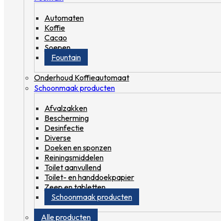
Automaten
Koffie
Cacao
Soepen
Fountain
Onderhoud Koffieautomaat
Schoonmaak producten
Afvalzakken
Bescherming
Desinfectie
Diverse
Doeken en sponzen
Reiningsmiddelen
Toilet aanvullend
Toilet- en handdoekpapier
Zeep en tabletten
Schoonmaak producten
Alle producten