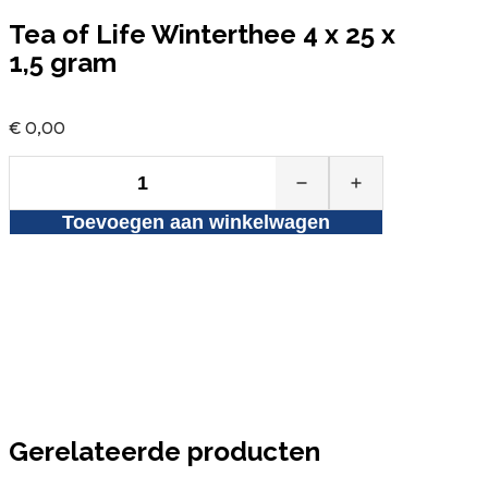
Tea of Life Winterthee 4 x 25 x
1,5 gram
€
0,00
Tea
of
Toevoegen aan winkelwagen
Life
Winterthee
4
x
25
x
1,5
gram
aantal
Gerelateerde producten