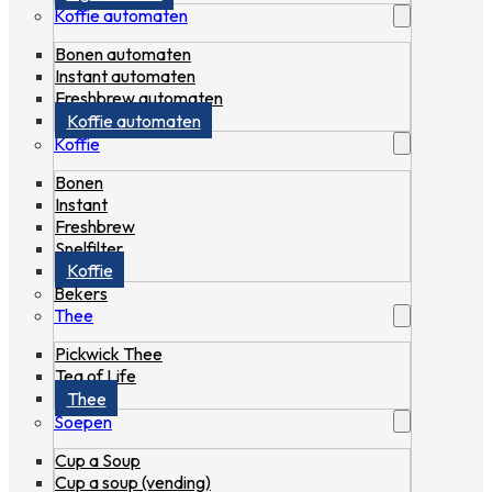
Koffie automaten
Bonen automaten
Instant automaten
Freshbrew automaten
Koffie automaten
Koffie
Bonen
Instant
Freshbrew
Snelfilter
Koffie
Bekers
Thee
Pickwick Thee
Tea of Life
Thee
Soepen
Cup a Soup
Cup a soup (vending)