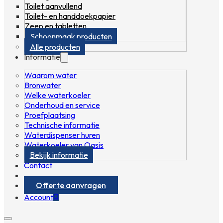
Toilet aanvullend
Toilet- en handdoekpapier
Zeep en tabletten
Schoonmaak producten
Alle producten
Informatie
Waarom water
Bronwater
Welke waterkoeler
Onderhoud en service
Proefplaatsing
Technische informatie
Waterdispenser huren
Waterkoeler van Oasis
Bekijk informatie
Contact
Offerte aanvragen
0
Account