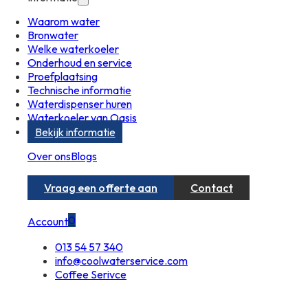
Waarom water
Bronwater
Welke waterkoeler
Onderhoud en service
Proefplaatsing
Technische informatie
Waterdispenser huren
Waterkoeler van Oasis
Bekijk informatie
Over ons
Blogs
Vraag een offerte aan
Contact
0
Account
013 54 57 340
info@coolwaterservice.com
Coffee Serivce