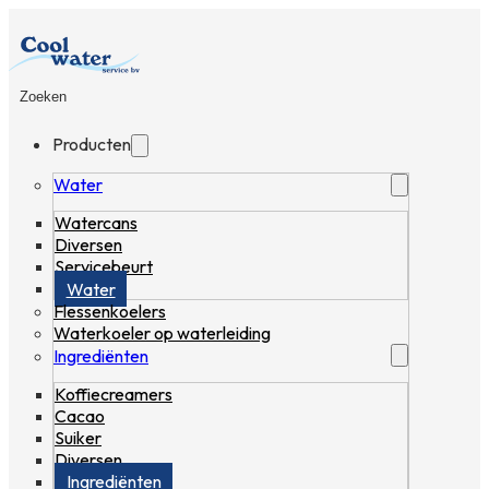
Zoeken
Producten
Water
Watercans
Diversen
Servicebeurt
Water
Flessenkoelers
Waterkoeler op waterleiding
Ingrediënten
Koffiecreamers
Cacao
Suiker
Diversen
Ingrediënten