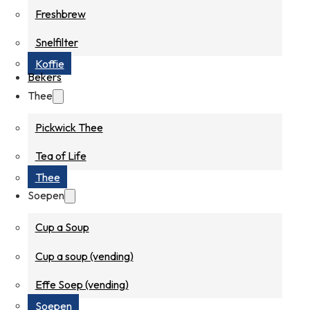
Freshbrew
Snelfilter
Koffie
Bekers
Thee
Pickwick Thee
Tea of Life
Thee
Soepen
Cup a Soup
Cup a soup (vending)
Effe Soep (vending)
Soepen