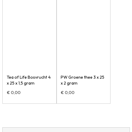
Tea of Life Bosvrucht 4
PW Groene thee 3 x 25
x 25 x 1,5 gram
x 2 gram
€
0,00
€
0,00