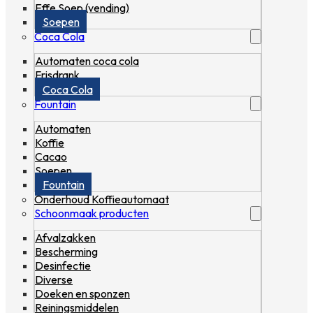
Effe Soep (vending)
Soepen
Coca Cola
Automaten coca cola
Frisdrank
Coca Cola
Fountain
Automaten
Koffie
Cacao
Soepen
Fountain
Onderhoud Koffieautomaat
Schoonmaak producten
Afvalzakken
Bescherming
Desinfectie
Diverse
Doeken en sponzen
Reiningsmiddelen