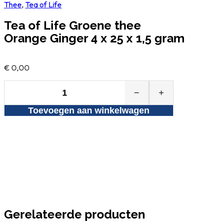
Thee
,
Tea of Life
Tea of Life Groene thee
Orange Ginger 4 x 25 x 1,5 gram
€
0,00
Tea
of
Toevoegen aan winkelwagen
Life
Groene
thee
Orange
Ginger
4
x
25
x
1,5
Gerelateerde producten
gram