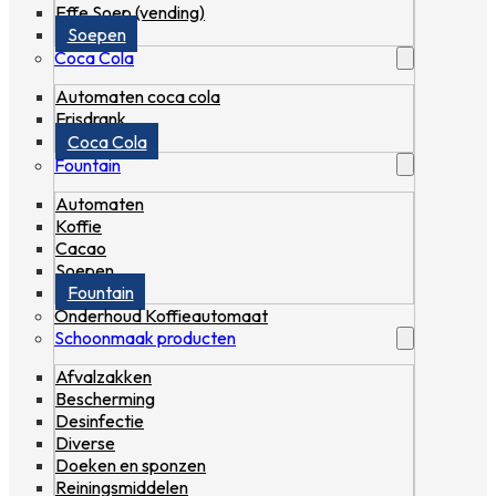
Effe Soep (vending)
Soepen
Coca Cola
Automaten coca cola
Frisdrank
Coca Cola
Fountain
Automaten
Koffie
Cacao
Soepen
Fountain
Onderhoud Koffieautomaat
Schoonmaak producten
Afvalzakken
Bescherming
Desinfectie
Diverse
Doeken en sponzen
Reiningsmiddelen