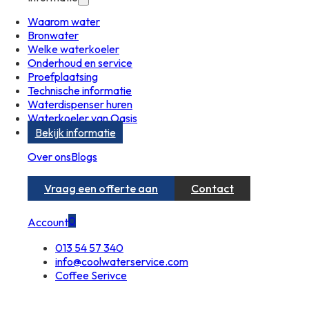
Waarom water
Bronwater
Welke waterkoeler
Onderhoud en service
Proefplaatsing
Technische informatie
Waterdispenser huren
Waterkoeler van Oasis
Bekijk informatie
Over ons
Blogs
Vraag een offerte aan
Contact
0
Account
013 54 57 340
info@coolwaterservice.com
Coffee Serivce