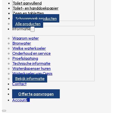
Toilet aanvullend
Toilet- en handdoekpapier
Zeep en tabletten
Schoonmaak producten
Alle producten
Informatie
Waarom water
Bronwater
Welke waterkoeler
Onderhoud en service
Proefplaatsing
Technische informatie
Waterdispenser huren
Waterkoeler van Oasis
Bekijk informatie
Contact
Offerte aanvragen
0
Account