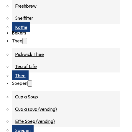
Freshbrew
Snelfilter
Koffie
Bekers
Thee
Pickwick Thee
Tea of Life
Thee
Soepen
Cup a Soup
Cup a soup (vending)
Effe Soep (vending)
Soepen