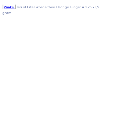
|
|
Winkel
Tea of Life Groene thee Orange Ginger 4 x 25 x 1,5
gram