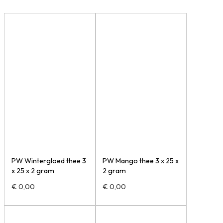
aantal
PW Wintergloed thee 3
PW Mango thee 3 x 25 x
x 25 x 2 gram
2 gram
€
0,00
€
0,00