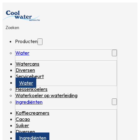
Zoeken
Producten
Water
Watercans
Diversen
Servicebeurt
Water
Flessenkoelers
Waterkoeler op waterleiding
Ingrediënten
Koffiecreamers
Cacao
Suiker
Diversen
Ingrediënten