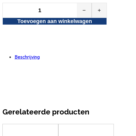
Servicecontract
per
Toevoegen aan winkelwagen
jaar
(waterkoeler)
aantal
Beschrijving
Gerelateerde producten