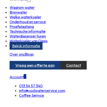
Waarom water
Bronwater
Welke waterkoeler
Onderhoud en service
Proefplaatsing
Technische informatie
Waterdispenser huren
Waterkoeler van Oasis
Bekijk informatie
Over ons
Blogs
Vraag een offerte aan
Contact
0
Account
013 54 57 340
info@coolwaterservice.com
Coffee Serivce