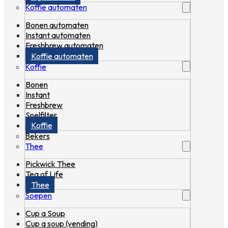
Koffie automaten
Bonen automaten
Instant automaten
Freshbrew automaten
Koffie automaten
Koffie
Bonen
Instant
Freshbrew
Snelfilter
Koffie
Bekers
Thee
Pickwick Thee
Tea of Life
Thee
Soepen
Cup a Soup
Cup a soup (vending)