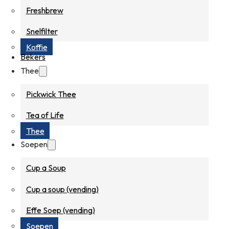
Freshbrew
Snelfilter
Koffie
Bekers
Thee
Pickwick Thee
Tea of Life
Thee
Soepen
Cup a Soup
Cup a soup (vending)
Effe Soep (vending)
Soepen