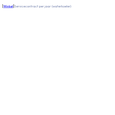
|
|
Winkel
Servicecontract per jaar (waterkoeler)