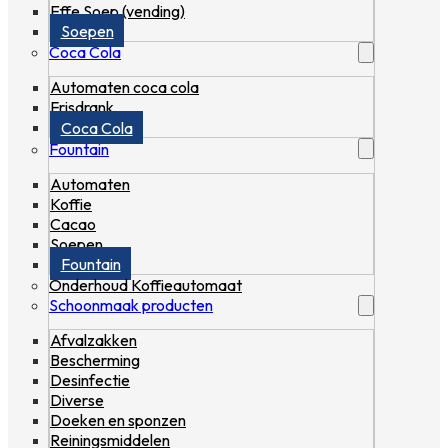
Effe Soep (vending)
Soepen
Coca Cola
Automaten coca cola
Frisdrank
Coca Cola
Fountain
Automaten
Koffie
Cacao
Soepen
Fountain
Onderhoud Koffieautomaat
Schoonmaak producten
Afvalzakken
Bescherming
Desinfectie
Diverse
Doeken en sponzen
Reiningsmiddelen