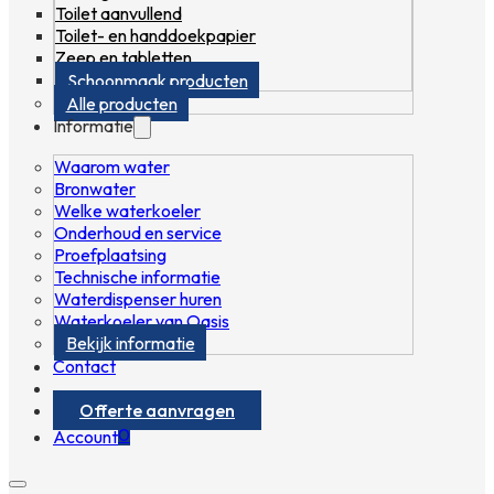
Toilet aanvullend
Toilet- en handdoekpapier
Zeep en tabletten
Schoonmaak producten
Alle producten
Informatie
Waarom water
Bronwater
Welke waterkoeler
Onderhoud en service
Proefplaatsing
Technische informatie
Waterdispenser huren
Waterkoeler van Oasis
Bekijk informatie
Contact
Offerte aanvragen
0
Account