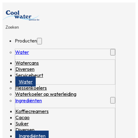
Zoeken
Producten
Water
Watercans
Diversen
Servicebeurt
Water
Flessenkoelers
Waterkoeler op waterleiding
Ingrediënten
Koffiecreamers
Cacao
Suiker
Diversen
Ingrediënten