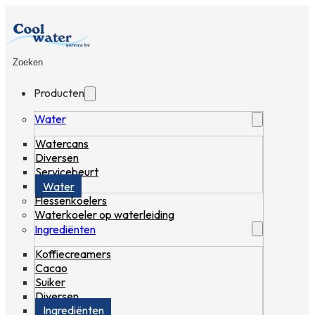
Zoeken
Producten
Water
Watercans
Diversen
Servicebeurt
Water
Flessenkoelers
Waterkoeler op waterleiding
Ingrediënten
Koffiecreamers
Cacao
Suiker
Diversen
Ingrediënten