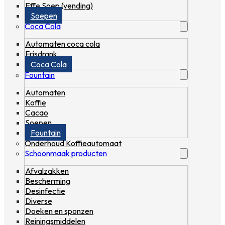
Effe Soep (vending)
Soepen
Coca Cola
Automaten coca cola
Frisdrank
Coca Cola
Fountain
Automaten
Koffie
Cacao
Soepen
Fountain
Onderhoud Koffieautomaat
Schoonmaak producten
Afvalzakken
Bescherming
Desinfectie
Diverse
Doeken en sponzen
Reiningsmiddelen