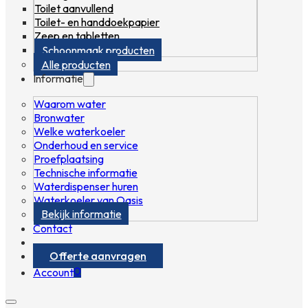
Toilet aanvullend
Toilet- en handdoekpapier
Zeep en tabletten
Schoonmaak producten
Alle producten
Informatie
Waarom water
Bronwater
Welke waterkoeler
Onderhoud en service
Proefplaatsing
Technische informatie
Waterdispenser huren
Waterkoeler van Oasis
Bekijk informatie
Contact
Offerte aanvragen
0
Account