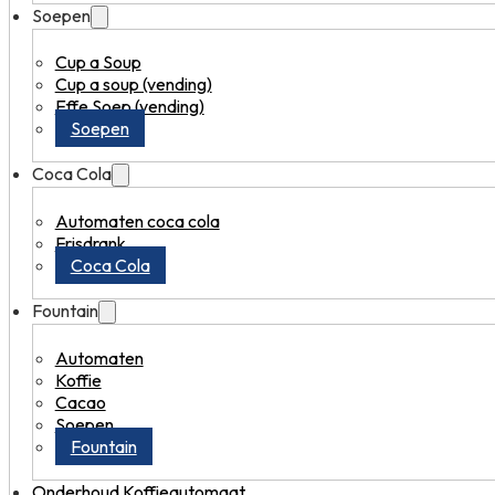
Soepen
Cup a Soup
Cup a soup (vending)
Effe Soep (vending)
Soepen
Coca Cola
Automaten coca cola
Frisdrank
Coca Cola
Fountain
Automaten
Koffie
Cacao
Soepen
Fountain
Onderhoud Koffieautomaat