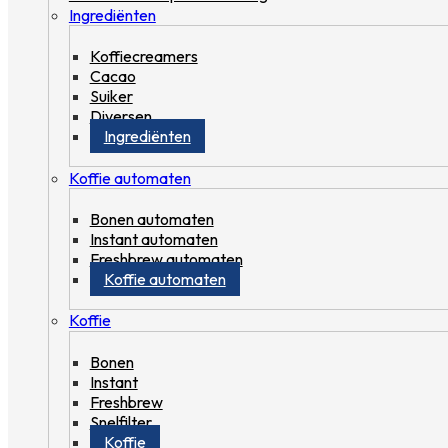
Ingrediënten
Koffiecreamers
Cacao
Suiker
Diversen
Ingrediënten
Koffie automaten
Bonen automaten
Instant automaten
Freshbrew automaten
Koffie automaten
Koffie
Bonen
Instant
Freshbrew
Snelfilter
Koffie