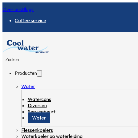
Over ons
Blogs
Coffee service
Zoeken
Producten
Water
Watercans
Diversen
Servicebeurt
Water
Flessenkoelers
Waterkoeler op waterleiding