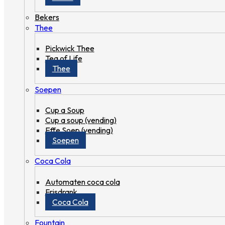
Bekers
Thee
Pickwick Thee
Tea of Life
Thee
Soepen
Cup a Soup
Cup a soup (vending)
Effe Soep (vending)
Soepen
Coca Cola
Automaten coca cola
Frisdrank
Coca Cola
Fountain