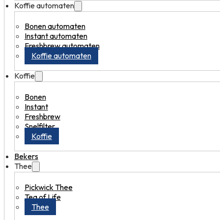
Koffie automaten
Bonen automaten
Instant automaten
Freshbrew automaten
Koffie automaten
Koffie
Bonen
Instant
Freshbrew
Snelfilter
Koffie
Bekers
Thee
Pickwick Thee
Tea of Life
Thee