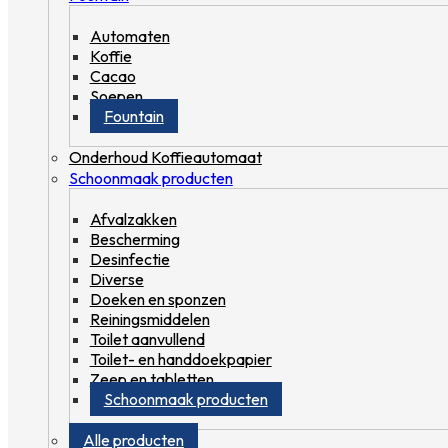
Automaten
Koffie
Cacao
Soepen
Fountain
Onderhoud Koffieautomaat
Schoonmaak producten
Afvalzakken
Bescherming
Desinfectie
Diverse
Doeken en sponzen
Reiningsmiddelen
Toilet aanvullend
Toilet- en handdoekpapier
Zeep en tabletten
Schoonmaak producten
Alle producten