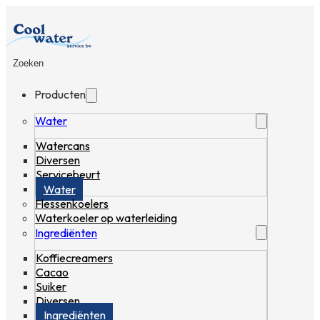
Zoeken
Producten
Water
Watercans
Diversen
Servicebeurt
Water
Flessenkoelers
Waterkoeler op waterleiding
Ingrediënten
Koffiecreamers
Cacao
Suiker
Diversen
Ingrediënten