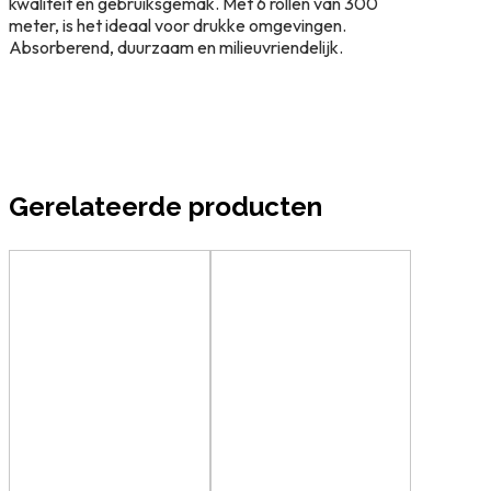
aantal
kwaliteit en gebruiksgemak. Met 6 rollen van 300
meter, is het ideaal voor drukke omgevingen.
Absorberend, duurzaam en milieuvriendelijk.
Gerelateerde producten