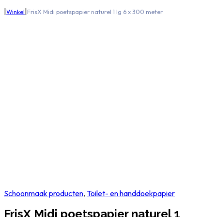
|
|
Winkel
FrisX Midi poetspapier naturel 1 lg 6 x 300 meter
Schoonmaak producten
,
Toilet- en handdoekpapier
FrisX Midi poetspapier naturel 1