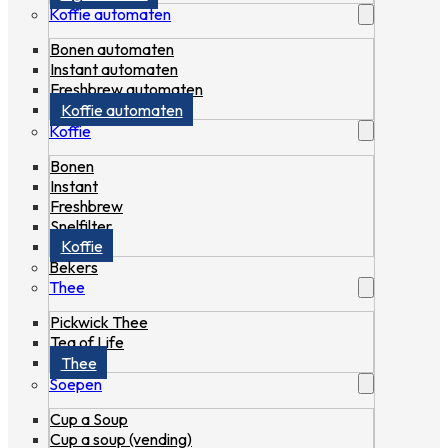
Koffie automaten
Bonen automaten
Instant automaten
Freshbrew automaten
Koffie automaten
Koffie
Bonen
Instant
Freshbrew
Snelfilter
Koffie
Bekers
Thee
Pickwick Thee
Tea of Life
Thee
Soepen
Cup a Soup
Cup a soup (vending)