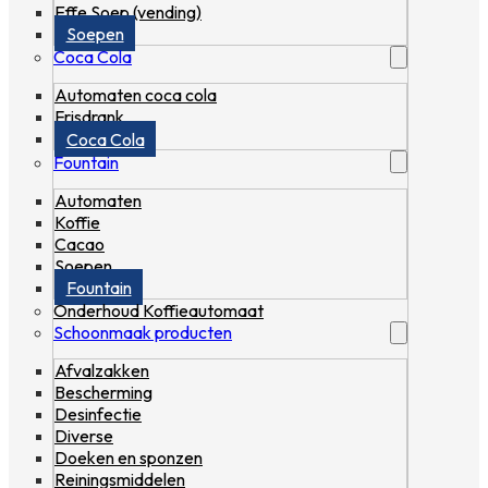
Effe Soep (vending)
Soepen
Coca Cola
Automaten coca cola
Frisdrank
Coca Cola
Fountain
Automaten
Koffie
Cacao
Soepen
Fountain
Onderhoud Koffieautomaat
Schoonmaak producten
Afvalzakken
Bescherming
Desinfectie
Diverse
Doeken en sponzen
Reiningsmiddelen