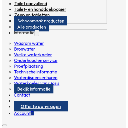
Toilet aanvullend
Toilet- en handdoekpapier
Zeep en tabletten
Schoonmaak producten
Alle producten
Informatie
Waarom water
Bronwater
Welke waterkoeler
Onderhoud en service
Proefplaatsing
Technische informatie
Waterdispenser huren
Waterkoeler van Oasis
Bekijk informatie
Contact
Offerte aanvragen
0
Account