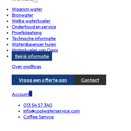
Waarom water
Bronwater
Welke waterkoeler
Onderhoud en service
Proefplaatsing
Technische informatie
Waterdispenser huren
Waterkoeler van Oasis
Bekijk informatie
Over ons
Blogs
Vraag een offerte aan
Contact
0
Account
013 54 57 340
info@coolwaterservice.com
Coffee Serivce