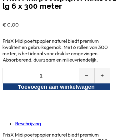
lg 6 x 300 meter
€
0,00
FrisX Midi poetspapier naturel biedt premium
kwaliteit en gebruiksgemak. Met 6 rollen van 300
meter, is het ideaal voor drukke omgevingen.
Absorberend, duurzaam en milieuvriendelijk.
FrisX
Midi
Toevoegen aan winkelwagen
poetspapier
naturel
1
lg
6
x
Beschrijving
300
meter
FrisX Midi poetspapier naturel biedt premium