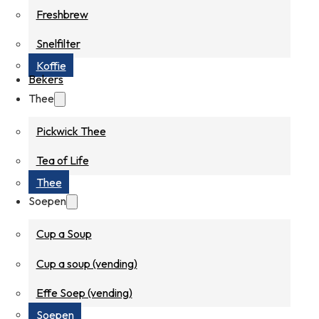
Freshbrew
Snelfilter
Koffie
Bekers
Thee
Pickwick Thee
Tea of Life
Thee
Soepen
Cup a Soup
Cup a soup (vending)
Effe Soep (vending)
Soepen