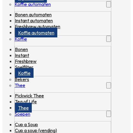
Koffie automaten
Bonen automaten
Instant automaten
Freshbrew automaten
Koffie automaten
Koffie
Bonen
Instant
Freshbrew
Snelfilter
Koffie
Bekers
Thee
Pickwick Thee
Tea of Life
Thee
Soepen
Cup a Soup
Cup a soup (vending)