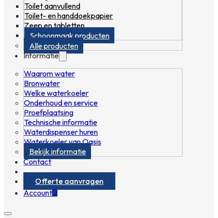
Toilet aanvullend
Toilet- en handdoekpapier
Zeep en tabletten
Schoonmaak producten
Alle producten
Informatie
Waarom water
Bronwater
Welke waterkoeler
Onderhoud en service
Proefplaatsing
Technische informatie
Waterdispenser huren
Waterkoeler van Oasis
Bekijk informatie
Contact
Offerte aanvragen
0
Account