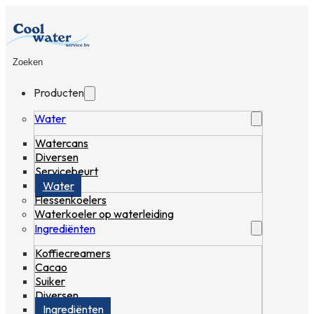
Zoeken
Producten
Water
Watercans
Diversen
Servicebeurt
Water
Flessenkoelers
Waterkoeler op waterleiding
Ingrediënten
Koffiecreamers
Cacao
Suiker
Diversen
Ingrediënten