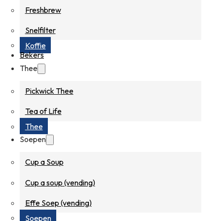
Freshbrew
Snelfilter
Koffie
Bekers
Thee
Pickwick Thee
Tea of Life
Thee
Soepen
Cup a Soup
Cup a soup (vending)
Effe Soep (vending)
Soepen