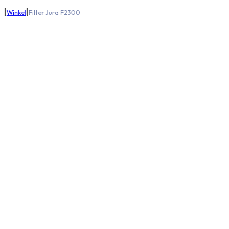
|
|
Winkel
Filter Jura F2300