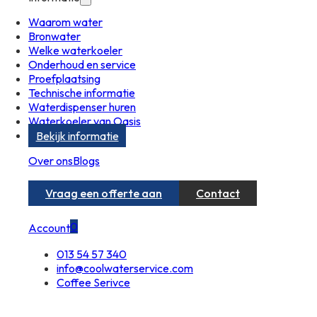
Waarom water
Bronwater
Welke waterkoeler
Onderhoud en service
Proefplaatsing
Technische informatie
Waterdispenser huren
Waterkoeler van Oasis
Bekijk informatie
Over ons
Blogs
Vraag een offerte aan
Contact
0
Account
013 54 57 340
info@coolwaterservice.com
Coffee Serivce