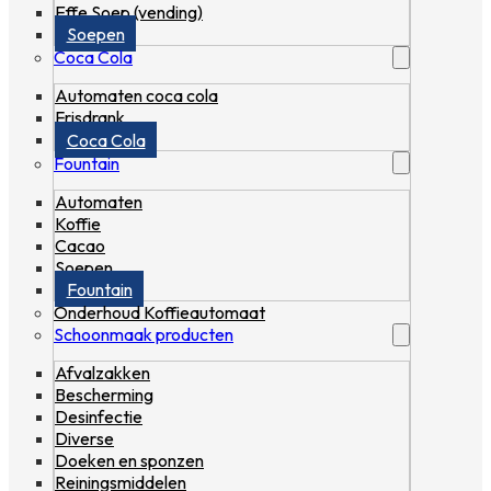
Effe Soep (vending)
Soepen
Coca Cola
Automaten coca cola
Frisdrank
Coca Cola
Fountain
Automaten
Koffie
Cacao
Soepen
Fountain
Onderhoud Koffieautomaat
Schoonmaak producten
Afvalzakken
Bescherming
Desinfectie
Diverse
Doeken en sponzen
Reiningsmiddelen