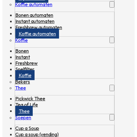
Koffie automaten
Bonen automaten
Instant automaten
Freshbrew automaten
Koffie automaten
Koffie
Bonen
Instant
Freshbrew
Snelfilter
Koffie
Bekers
Thee
Pickwick Thee
Tea of Life
Thee
Soepen
Cup a Soup
Cup a soup (vending)