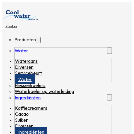
Zoeken
Producten
Water
Watercans
Diversen
Servicebeurt
Water
Flessenkoelers
Waterkoeler op waterleiding
Ingrediënten
Koffiecreamers
Cacao
Suiker
Diversen
Ingrediënten