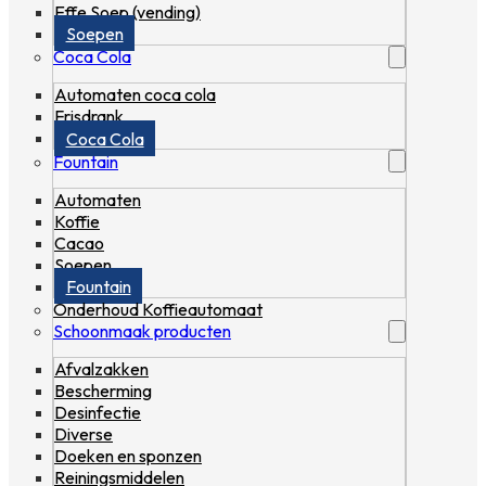
Effe Soep (vending)
Soepen
Coca Cola
Automaten coca cola
Frisdrank
Coca Cola
Fountain
Automaten
Koffie
Cacao
Soepen
Fountain
Onderhoud Koffieautomaat
Schoonmaak producten
Afvalzakken
Bescherming
Desinfectie
Diverse
Doeken en sponzen
Reiningsmiddelen