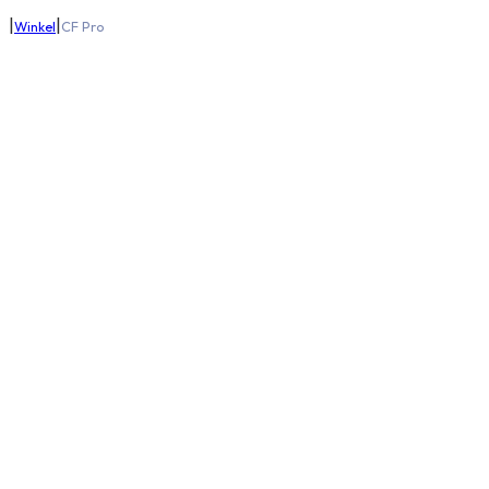
|
|
Winkel
CF Pro