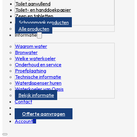
Toilet aanvullend
Toilet- en handdoekpapier
Zeep en tabletten
Schoonmaak producten
Alle producten
Informatie
Waarom water
Bronwater
Welke waterkoeler
Onderhoud en service
Proefplaatsing
Technische informatie
Waterdispenser huren
Waterkoeler van Oasis
Bekijk informatie
Contact
Offerte aanvragen
0
Account