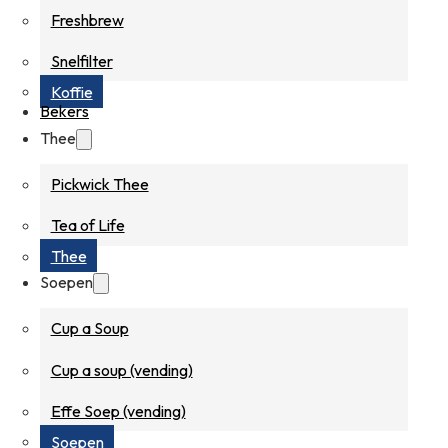
Freshbrew
Snelfilter
Koffie
Bekers
Thee
Pickwick Thee
Tea of Life
Thee
Soepen
Cup a Soup
Cup a soup (vending)
Effe Soep (vending)
Soepen