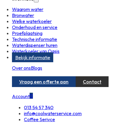
Waarom water
Bronwater
Welke waterkoeler
Onderhoud en service
Proefplaatsing
Technische informatie
Waterdispenser huren
Waterkoeler van Oasis
Bekijk informatie
Over ons
Blogs
Vraag een offerte aan
Contact
0
Account
013 54 57 340
info@coolwaterservice.com
Coffee Serivce