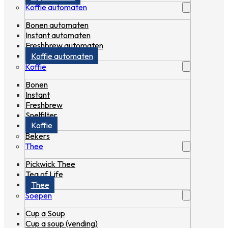
Koffie automaten
Bonen automaten
Instant automaten
Freshbrew automaten
Koffie automaten
Koffie
Bonen
Instant
Freshbrew
Snelfilter
Koffie
Bekers
Thee
Pickwick Thee
Tea of Life
Thee
Soepen
Cup a Soup
Cup a soup (vending)