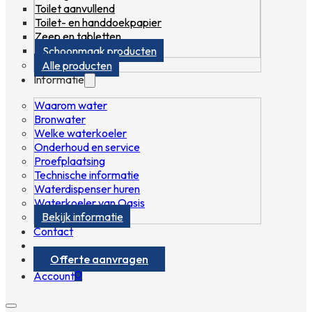
Toilet aanvullend
Toilet- en handdoekpapier
Zeep en tabletten
Schoonmaak producten
Alle producten
Informatie
Waarom water
Bronwater
Welke waterkoeler
Onderhoud en service
Proefplaatsing
Technische informatie
Waterdispenser huren
Waterkoeler van Oasis
Bekijk informatie
Contact
Offerte aanvragen
0
Account