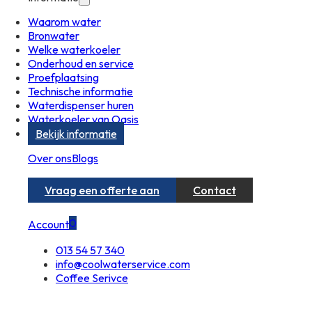
Waarom water
Bronwater
Welke waterkoeler
Onderhoud en service
Proefplaatsing
Technische informatie
Waterdispenser huren
Waterkoeler van Oasis
Bekijk informatie
Over ons
Blogs
Vraag een offerte aan
Contact
0
Account
013 54 57 340
info@coolwaterservice.com
Coffee Serivce