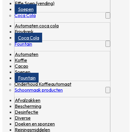
Effe Soep (vending)
Soepen
Coca Cola
Automaten coca cola
Frisdrank
Coca Cola
Fountain
Automaten
Koffie
Cacao
Soepen
Fountain
Onderhoud Koffieautomaat
Schoonmaak producten
Afvalzakken
Bescherming
Desinfectie
Diverse
Doeken en sponzen
Reiningsmiddelen