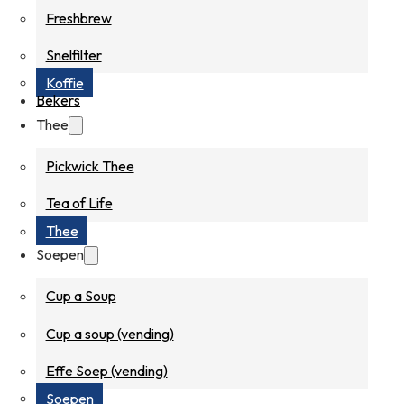
Freshbrew
Snelfilter
Koffie
Bekers
Thee
Pickwick Thee
Tea of Life
Thee
Soepen
Cup a Soup
Cup a soup (vending)
Effe Soep (vending)
Soepen