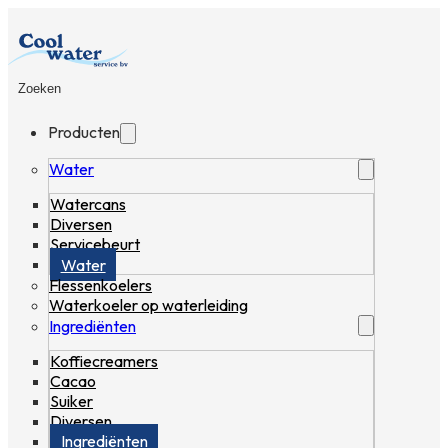
Zoeken
Producten
Water
Watercans
Diversen
Servicebeurt
Water
Flessenkoelers
Waterkoeler op waterleiding
Ingrediënten
Koffiecreamers
Cacao
Suiker
Diversen
Ingrediënten